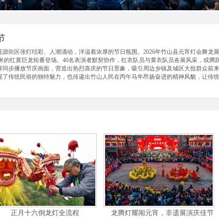
节
花源街区张灯结彩、人潮涌动，洋溢着浓厚的节日氛围。2026年竹山县元宵灯会舞龙
8米的红黄巨龙轮番登场。40名表演者默契协作，红衣队员与黄衣队员各展风采，或
大屏同步播放节庆画面，营造出热烈喜庆的节日景象，吸引周边乡镇及城区大批群众前
现了传统民俗的独特魅力，也传递出竹山人民在丙午马年昂扬奋进的精神风貌，让传统
正月十六倒龙灯全流程
龙腾灯耀闹元宵，非遗展演庆佳节