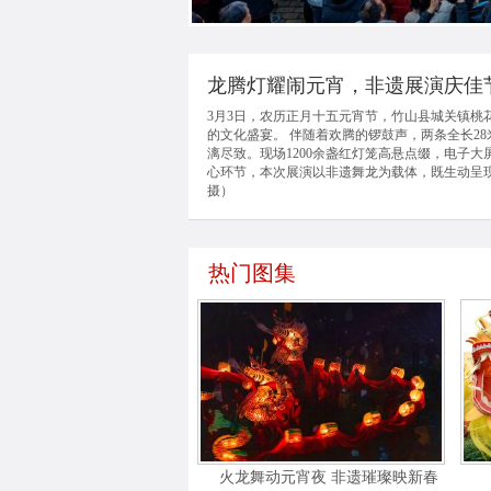
龙腾灯耀闹元宵，非遗展演庆佳
3月3日，农历正月十五元宵节，竹山县城关镇桃
的文化盛宴。 伴随着欢腾的锣鼓声，两条全长2
漓尽致。现场1200余盏红灯笼高悬点缀，电子
心环节，本次展演以非遗舞龙为载体，既生动呈
摄）
热门图集
火龙舞动元宵夜 非遗璀璨映新春