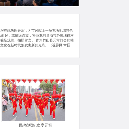
展演在此热闹开演，为市民献上一场充满地域特色
腾跃而起，或翻滚盘旋，将巨龙的灵动气势展现得淋
来驻足观赏、拍照留念。 作为竹山县元宵灯会的核
文化在新时代焕发出新的光彩。（视界网 章磊
民俗巡游 欢度元宵