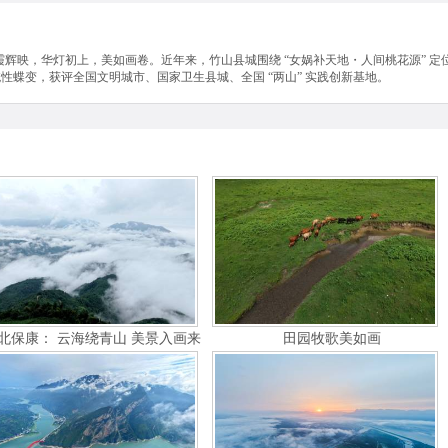
晚霞辉映，华灯初上，美如画卷。近年来，竹山县城围绕 “女娲补天地・人间桃花源” 
的系统性蝶变，获评全国文明城市、国家卫生县城、全国 “两山” 实践创新基地。
北保康： 云海绕青山 美景入画来
田园牧歌美如画