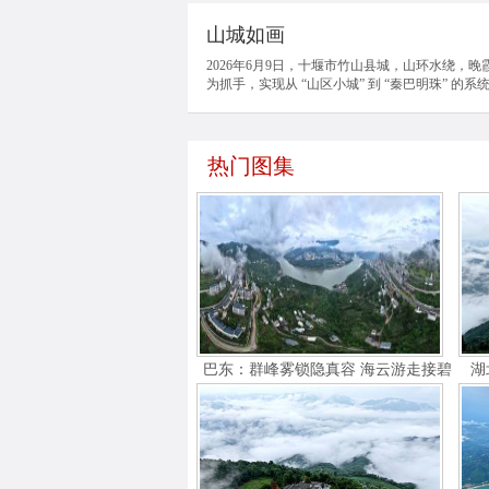
山城如画
2026年6月9日，十堰市竹山县城，山环水绕，
为抓手，实现从 “山区小城” 到 “秦巴明珠” 
热门图集
巴东：群峰雾锁隐真容 海云游走接碧
湖
空