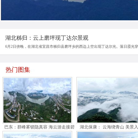
湖北秭归：云上磨坪现丁达尔景观
6月2日傍晚，在湖北省宜昌市秭归县磨坪乡的西边上空出现丁达尔光。落日霞光
热门图集
巴东：群峰雾锁隐真容 海云游走接碧
湖北保康： 云海绕青山 美景
空