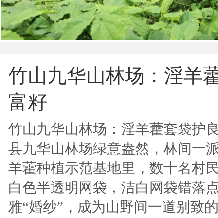
竹山九华山林场：淫羊藿
富籽
竹山九华山林场：淫羊藿套袋护良
县九华山林场绿意盎然，林间一派
羊藿种植示范基地里，数十名村
白色半透明网袋，洁白网袋错落
雅“婚纱”，成为山野间一道别致