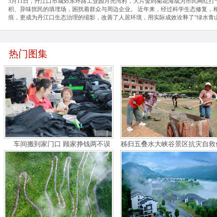
5月11日，丹江口市城郊东环路工业园月亮湾村，大片金鸡菊花海成为市民网红打
积、异味扰民的填埋场，困扰着群众与周边企业。 近年来，经过科学生态修复，
痕，更成为丹江口生态治理的缩影，改善了人居环境，用实际成效诠释了“绿水青
热门图集
车间搬到家门口 顾家挣钱两不误
秭归五叠水大峡谷景区抗灾自救