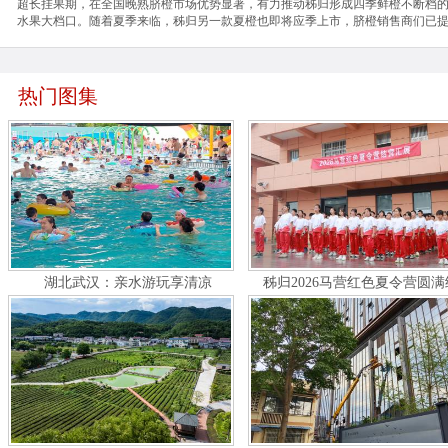
超长挂果期，在全国晚熟脐橙市场优势显著，有力推动秭归形成四季鲜橙不断档的特色
水果大档口。随着夏季来临，秭归另一款夏橙也即将应季上市，脐橙销售商们已
热门图集
湖北武汉：亲水游玩享清凉
秭归2026马营红色夏令营圆