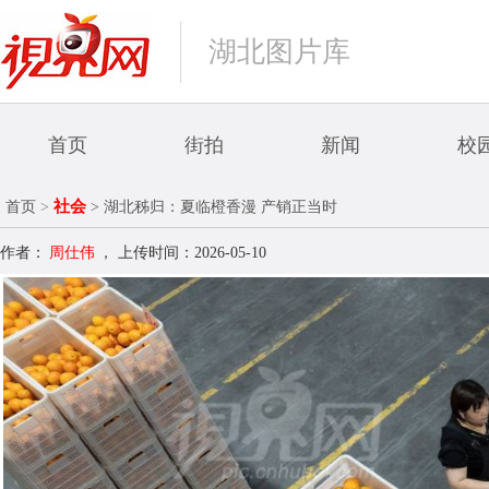
湖北图片库
首页
街拍
新闻
校
社会
首页
>
> 湖北秭归：夏临橙香漫 产销正当时
作者：
周仕伟
，
上传时间：2026-05-10