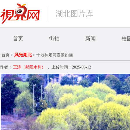
湖北图片库
首页
街拍
新闻
校
风光湖北
首页
>
> 十堰神定河春景如画
作者：
王涛（郧阳水利）
，
上传时间：2025-03-12