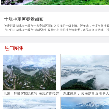
十堰神定河春景如画
神定河是湖北省十堰市一条穿城区而过入汉江的一级支流。近年来，十堰市坚持截污
月12日在湖北省十堰市张湾区汉江路街办拍摄的神定河春景，市民在河道游玩。
热门图集
巴东：群峰雾锁隐真容 海云游走接碧
湖北保康： 云海绕青山 美景
空