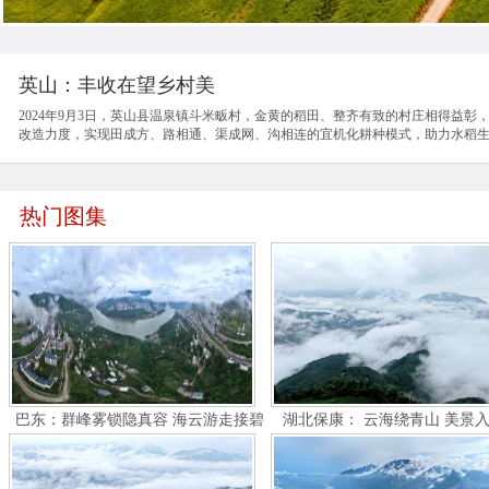
英山：丰收在望乡村美
2024年9月3日，英山县温泉镇斗米畈村，金黄的稻田、整齐有致的村庄相得益
改造力度，实现田成方、路相通、渠成网、沟相连的宜机化耕种模式，助力水稻
热门图集
巴东：群峰雾锁隐真容 海云游走接碧
湖北保康： 云海绕青山 美景
空