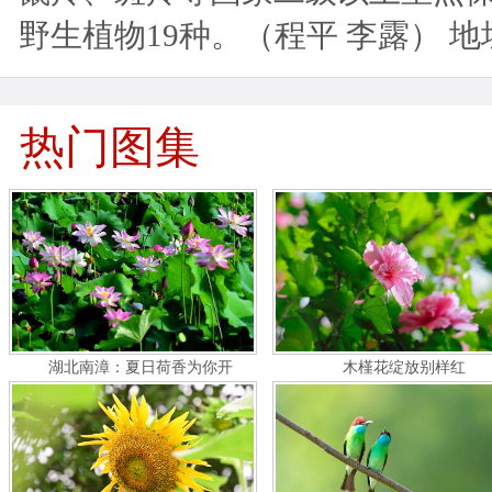
野生植物19种。（程平 李露） 
热门图集
湖北南漳：夏日荷香为你开
木槿花绽放别样红